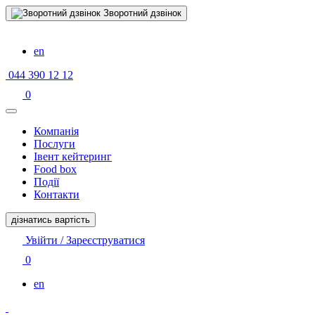
Зворотний дзвінок
en
044 390 12 12
0
Компанiя
Послуги
Івент кейтеринг
Food box
Події
Контакти
дізнатись вартість
Увійти / Зареєструватися
0
en