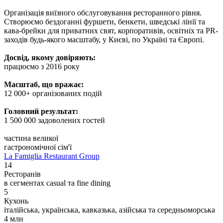
Організація виїзного обслуговування ресторанного рівня.
Створюємо бездоганні фуршети, бенкети, шведські лінії та
кава-брейки для приватних свят, корпоративів, освітніх та PR-
заходів будь-якого масштабу, у Києві, по Україні та Європі.
Досвід, якому довіряють:
працюємо з 2016 року
Масштаб, що вражає:
12 000+ організованих подій
Головний результат:
1 500 000 задоволених гостей
частина великої
гастрономічної сім'ї
La Famiglia Restaurant Group
14
Ресторанів
в сегментах casual та fine dining
5
Кухонь
італійська, українська, кавказька, азійська та середньоморська
4 млн