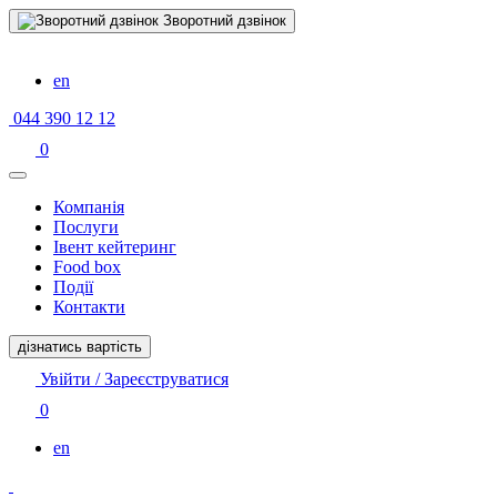
Зворотний дзвінок
en
044 390 12 12
0
Компанiя
Послуги
Івент кейтеринг
Food box
Події
Контакти
дізнатись вартість
Увійти / Зареєструватися
0
en