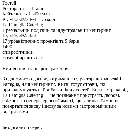
Гостей
Ресторани - 1.1 млн
Кейтеринг - 1. 400 млн
KyivFoodMarket - 1.5 млн
La Famiglia Catering
Преміальний подієвий та індустріальний кейтеринг
KyivFoodMarket
17 урбаністичних проектів та 5 барів
1400
співробітників
Чому обирають нас
Вийняткові кулінарні враження
За допомогою досвіду, отриманого у ресторанах мережі La
Famiglia, наш кейтеринг у Києві готує страви, які
приголомшують найвибагливіших гостей. Кожна страва від
La Famiglia Catering — це поєднання пристрасті, любові,
свіжості та неперевершеної якості, що залишає бажання
повертатися знову і знову за новими гастрономічними
відкриттями.
Бездоганний сервіс