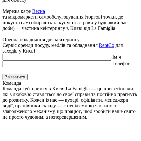
Мережа кафе
Весна
та мікромаркети самообслуговування (торгові точки, де
покупці самі обирають та купують страви у будь-який час
доби) — частина кейтерингу в Києві від La Famiglia
Оренда обладнання для кейтерингу
Сервіс оренди посуду, меблів та обладнання
RentCo
для
заходів у Києві
Iм`я
Телефон
Команда
Команда кейтерингу в Києві La Famiglia — це професіонали,
які з любов'ю ставляться до своєї справи та постійно прагнуть
до розвитку. Кожен із нас — кухарі, офіціанти, менеджери,
водії, працівники складу — є невід'ємною частиною
злагодженого механізму, що працює, щоб зробити ваше свято
не просто чудовим, а неперевершеним.