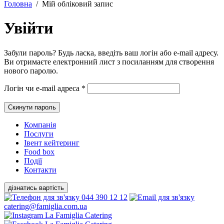
Головна
/
Мій обліковий запис
Увійти
Забули пароль? Будь ласка, введіть ваш логін або e-mail адресу.
Ви отримаєте електронний лист з посиланням для створення
нового паролю.
Обов’язкове
Логін чи e-mail адреса
*
Скинути пароль
Компанiя
Послуги
Івент кейтеринг
Food box
Події
Контакти
дізнатись вартість
044 390 12 12
catering@famiglia.com.ua