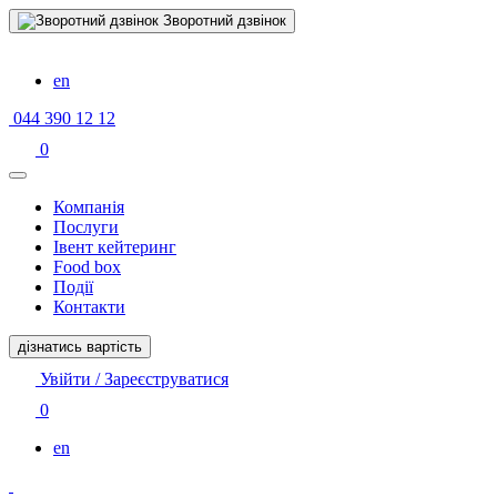
Зворотний дзвінок
en
044 390 12 12
0
Компанiя
Послуги
Івент кейтеринг
Food box
Події
Контакти
дізнатись вартість
Увійти / Зареєструватися
0
en