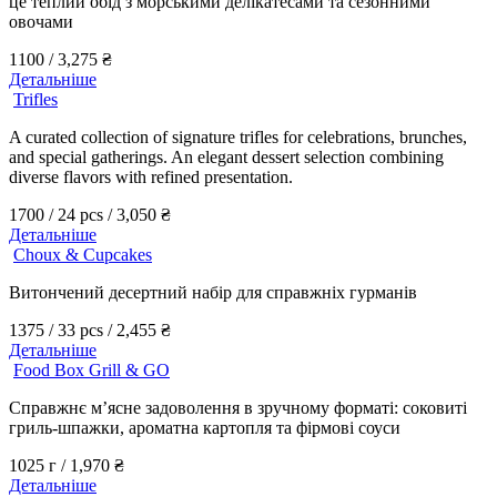
це теплий обід з морськими делікатесами та сезонними
овочами
1100 /
3,275
₴
Детальніше
Trifles
A curated collection of signature trifles for celebrations, brunches,
and special gatherings. An elegant dessert selection combining
diverse flavors with refined presentation.
1700 / 24 pcs /
3,050
₴
Детальніше
Choux & Cupcakes
Витончений десертний набір для справжніх гурманів
1375 / 33 pcs /
2,455
₴
Детальніше
Food Box Grill & GO
Справжнє м’ясне задоволення в зручному форматі: соковиті
гриль-шпажки, ароматна картопля та фірмові соуси
1025 г /
1,970
₴
Детальніше