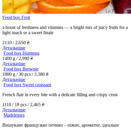
Food box Fruit
a boost of freshness and vitamins — a bright mix of juicy fruits for a
light snack or a sweet finale
2110 /
2,650
₴
Детальніше
Food box Hummus
1400 g /
2,990
₴
Детальніше
Food box Brownie
1800 g / 30 pcs /
3,380
₴
Детальніше
Food box Sweet croissant
French flair in every bite with a delicate filling and crispy crust
1110 / 18 pcs /
2,465
₴
Детальніше
Madeleines
Вишукане французьке печиво – ніжне, ароматне, ідеальне