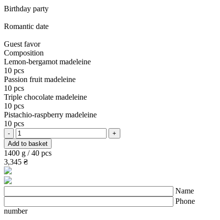
Birthday party
Romantic date
Guest favor
Сomposition
Lemon-bergamot madeleine
10 pcs
Passion fruit madeleine
10 pcs
Triple chocolate madeleine
10 pcs
Pistachio-raspberry madeleine
10 pcs
Madeleines
-
+
quantity
Add to basket
1400 g / 40 pcs
3,345
₴
Name
Phone
number