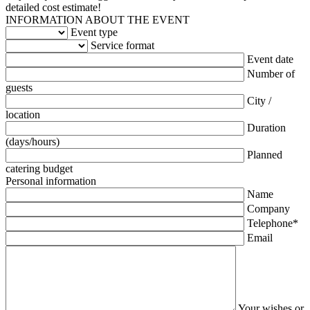
detailed cost estimate!
INFORMATION ABOUT THE EVENT
Event type
Service format
Event date
Number of
guests
City /
location
Duration
(days/hours)
Planned
catering budget
Personal information
Name
Company
Telephone*
Email
Your wishes or