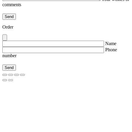
comments
Order
Name
Phone
number