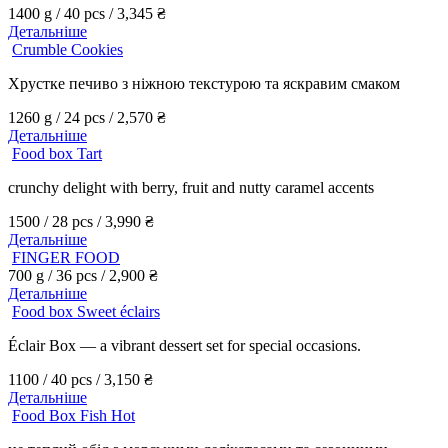
1400 g / 40 pcs /
3,345
₴
Детальніше
Crumble Cookies
Хрустке печиво з ніжною текстурою та яскравим смаком
1260 g / 24 pcs /
2,570
₴
Детальніше
Food box Tart
crunchy delight with berry, fruit and nutty caramel accents
1500 / 28 pcs /
3,990
₴
Детальніше
FINGER FOOD
700 g / 36 pcs /
2,900
₴
Детальніше
Food box Sweet éclairs
Éclair Box — a vibrant dessert set for special occasions.
1100 / 40 pcs /
3,150
₴
Детальніше
Food Box Fish Hot