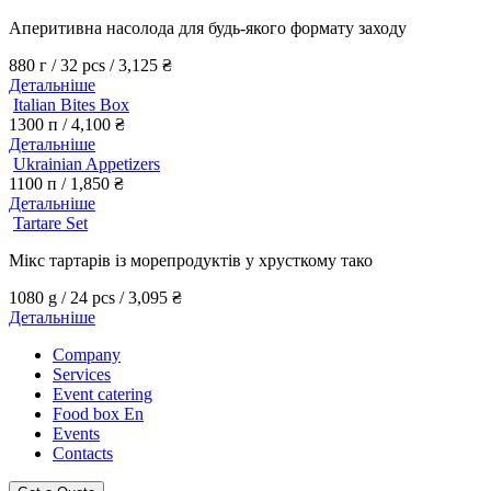
Аперитивна насолода для будь-якого формату заходу
880 г / 32 pcs /
3,125
₴
Детальніше
Italian Bites Box
1300 п /
4,100
₴
Детальніше
Ukrainian Appetizers
1100 п /
1,850
₴
Детальніше
Tartare Set
Мікс тартарів із морепродуктів у хрусткому тако
1080 g / 24 pcs /
3,095
₴
Детальніше
Company
Services
Event catering
Food box En
Events
Contacts