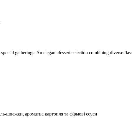
и
d special gatherings. An elegant dessert selection combining diverse flav
ль-шпажки, ароматна картопля та фірмові соуси