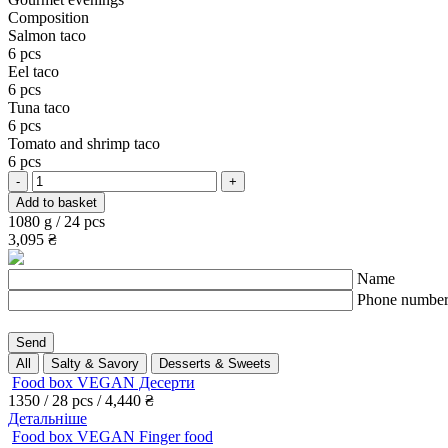
Сomposition
Salmon taco
6 pcs
Eel taco
6 pcs
Tuna taco
6 pcs
Tomato and shrimp taco
6 pcs
Tartare
-
+
Set
Add to basket
quantity
1080 g / 24 pcs
3,095
₴
Name
Phone numbe
All
Salty & Savory
Desserts & Sweets
Food box VEGAN Десерти
1350 / 28 pcs /
4,440
₴
Детальніше
Food box VEGAN Finger food