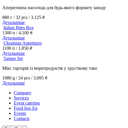
Аперитивна насолода для будь-якого формату заходу
880 г / 32 pcs /
3,125
₴
Детальніше
Italian Bites Box
1300 п /
4,100
₴
Детальніше
Ukrainian Appetizers
1100 п /
1,850
₴
Детальніше
Tartare Set
Мікс тартарів із морепродуктів у хрусткому тако
1080 g / 24 pcs /
3,095
₴
Детальніше
Company
Services
Event catering
Food box En
Events
Contacts