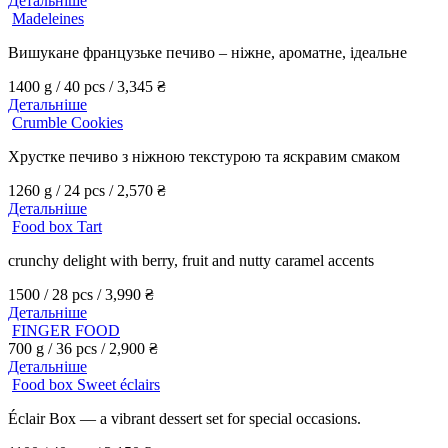
Детальніше
Madeleines
Вишукане французьке печиво – ніжне, ароматне, ідеальне
1400 g / 40 pcs /
3,345
₴
Детальніше
Crumble Cookies
Хрустке печиво з ніжною текстурою та яскравим смаком
1260 g / 24 pcs /
2,570
₴
Детальніше
Food box Tart
crunchy delight with berry, fruit and nutty caramel accents
1500 / 28 pcs /
3,990
₴
Детальніше
FINGER FOOD
700 g / 36 pcs /
2,900
₴
Детальніше
Food box Sweet éclairs
Éclair Box — a vibrant dessert set for special occasions.