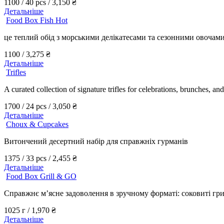
1100 / 40 pcs /
3,150
₴
Детальніше
Food Box Fish Hot
це теплий обід з морськими делікатесами та сезонними овочам
1100 /
3,275
₴
Детальніше
Trifles
A curated collection of signature trifles for celebrations, brunches, an
1700 / 24 pcs /
3,050
₴
Детальніше
Choux & Cupcakes
Витончений десертний набір для справжніх гурманів
1375 / 33 pcs /
2,455
₴
Детальніше
Food Box Grill & GO
Справжнє м’ясне задоволення в зручному форматі: соковиті гри
1025 г /
1,970
₴
Детальніше