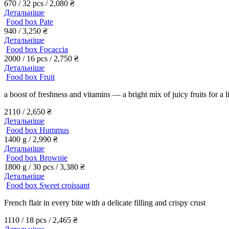
670 / 32 pcs /
2,080
₴
Детальніше
Food box Pate
940 /
3,250
₴
Детальніше
Food box Focaccia
2000 / 16 pcs /
2,750
₴
Детальніше
Food box Fruit
a boost of freshness and vitamins — a bright mix of juicy fruits for a l
2110 /
2,650
₴
Детальніше
Food box Hummus
1400 g /
2,990
₴
Детальніше
Food box Brownie
1800 g / 30 pcs /
3,380
₴
Детальніше
Food box Sweet croissant
French flair in every bite with a delicate filling and crispy crust
1110 / 18 pcs /
2,465
₴