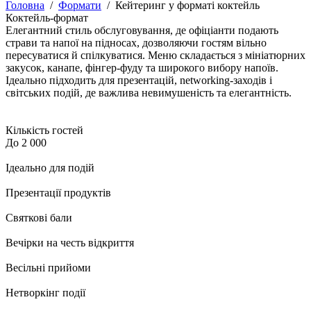
Головна
/
Формати
/
Кейтеринг у форматі коктейль
Коктейль-формат
Елегантний стиль обслуговування, де офіціанти подають
страви та напої на підносах, дозволяючи гостям вільно
пересуватися й спілкуватися. Меню складається з мініатюрних
закусок, канапе, фінгер-фуду та широкого вибору напоїв.
Ідеально підходить для презентацій, networking-заходів і
світських подій, де важлива невимушеність та елегантність.
Кількість гостей
До 2 000
Ідеально для подій
Презентації продуктів
Святкові бали
Вечірки на честь відкриття
Весільні прийоми
Нетворкінг події