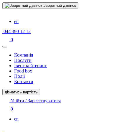
Зворотний дзвінок
en
044 390 12 12
0
Компанiя
Послуги
Івент кейтеринг
Food box
Події
Контакти
дізнатись вартість
Увійти / Зареєструватися
0
en