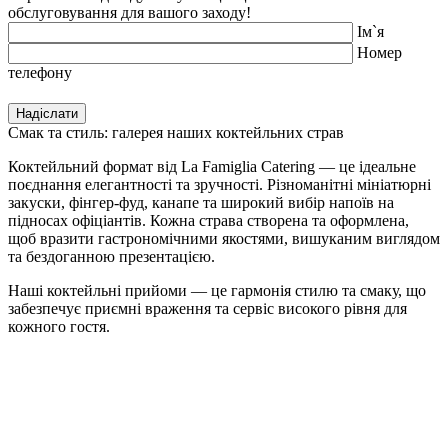
обслуговування для вашого заходу!
Iм`я
Номер
телефону
Смак та стиль: галерея наших коктейльних страв
Коктейльний формат від La Famiglia Catering — це ідеальне
поєднання елегантності та зручності. Різноманітні мініатюрні
закуски, фінгер-фуд, канапе та широкий вибір напоїв на
підносах офіціантів. Кожна страва створена та оформлена,
щоб вразити гастрономічними якостями, вишуканим виглядом
та бездоганною презентацією.
Наші коктейльні прийоми — це гармонія стилю та смаку, що
забезпечує приємні враження та сервіс високого рівня для
кожного гостя.