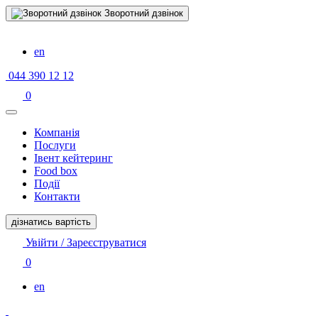
Зворотний дзвінок
en
044 390 12 12
0
Компанiя
Послуги
Івент кейтеринг
Food box
Події
Контакти
дізнатись вартість
Увійти / Зареєструватися
0
en