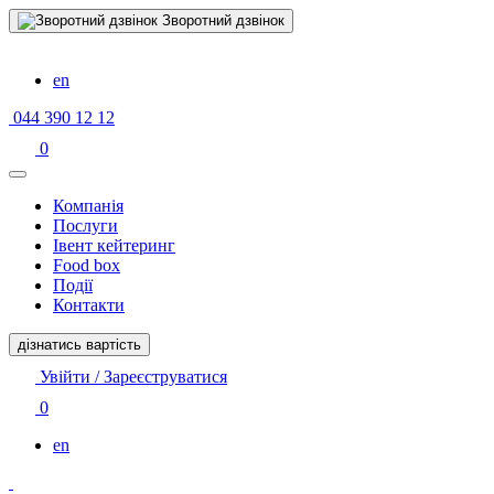
Зворотний дзвінок
en
044 390 12 12
0
Компанiя
Послуги
Івент кейтеринг
Food box
Події
Контакти
дізнатись вартість
Увійти / Зареєструватися
0
en