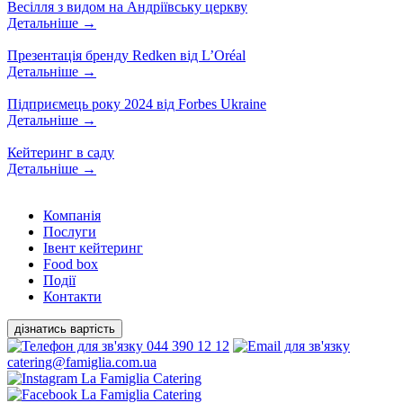
Весілля з видом на Андріївську церкву
Детальніше
→
Презентація бренду Redken від L’Oréal
Детальніше
→
Підприємець року 2024 від Forbes Ukraine
Детальніше
→
Кейтеринг в саду
Детальніше
→
Компанiя
Послуги
Івент кейтеринг
Food box
Події
Контакти
дізнатись вартість
044 390 12 12
catering@famiglia.com.ua