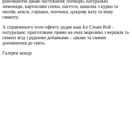
різноманітні цікаві частування: попкорн, натуральні
лимонади, картопляні снеки, нагетси, шашлик з курки та
овочів, кекси, горішки, пончики, цукрову вату та іншу
смакоту.
А справжнього wow-ефекту додав наш Ice Cream Roll –
натуральне, приготоване прямо на очах морозиво з вершків та
свіжих ягід з рідними добавками – цікаве та смачне
доповнення до свята.
Галерея заходу