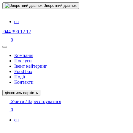
Зворотний дзвінок
en
044 390 12 12
0
Компанiя
Послуги
Івент кейтеринг
Food box
Події
Контакти
дізнатись вартість
Увійти / Зареєструватися
0
en