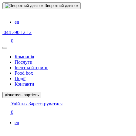
Зворотний дзвінок
en
044 390 12 12
0
Компанiя
Послуги
Івент кейтеринг
Food box
Події
Контакти
дізнатись вартість
Увійти / Зареєструватися
0
en