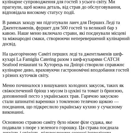
кулінарне супроводження для гостей з усього світу. Ми
прагнули, щоб кожна деталь, від страв до обслуговування,
відповідала високому статусу події.
В рамках заходу ми підготували ланч для Перших Леді та
Джентельменів, фуршет для 500 гостей та великий бар з
кавою. Наше меню включало страви, які поєднували місцеві
та міжнародні смаки, створюючи неперевершений кулінарний
досвід.
На цьогорічному Саміті перших леді та джентльменів шеф-
кухарі La Famiglia Catering разом з шеф-кухарями CATCH
Seafood restaurant та Хуторець на Дніпрі створили справжнє
кулінарне диво, враховуючи гастрономічні вподобання гостей
з різних куточків світу.
Меню починалося з вишуканих холодних закусок, таких як
свіжоспечений бріош з мусом із цукіні та томат із бринзою,
доповнений песто з українських трав. Гарячою закускою
стали шпинатні вареники з томленою телячою щокою —
поєднання, що підкреслило українську кухню у сучасному
виконанні.
Основною стравою саміту було ніжне філе судака, яке
подавали з пюре з зеленого горошку. Ця страва поєднала
легкість і свіжість, підкреслюючи сезонні інгредієнти.