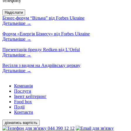
телефону
Бізнес-форум “Вільна” від Forbes Ukraine
Детальніше
→
Форум «Енергія Бізнесу» від Forbes Ukraine
Детальніше
→
Презентація бренду Redken від L’Oréal
Детальніше
→
Весілля з видом на Андріївську церкву
Детальніше
→
Компанiя
Послуги
Івент кейтеринг
Food box
Події
Контакти
дізнатись вартість
044 390 12 12