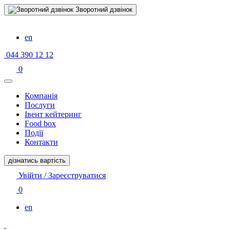
Зворотний дзвінок
en
044 390 12 12
0
Компанiя
Послуги
Івент кейтеринг
Food box
Події
Контакти
дізнатись вартість
Увійти / Зареєструватися
0
en